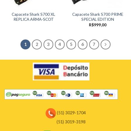
Capacete Shark S700 XL
Capacete Shark S700 PRIME
REPLICA ARMA-SCOT
SPECIAL EDITION
R$
999,00
1
2
3
4
5
6
7
(51) 3029-1704
(51) 3019-3198