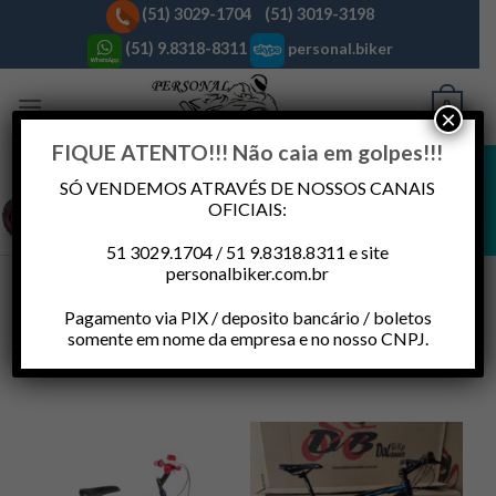
Skip
(51) 3029-1704 (51) 3019-3198
to
(51) 9.8318-8311
personal.biker
content
0
×
FIQUE ATENTO!!! Não caia em golpes!!!
QUADRICICLO 90CC 4T AVALANCHE FUN MOTORS
PRODUTO COM LIMITADOR DE VELOCIDADE!
TIPO DO MOTOR: 4 tempos 90cc / PARTIDA: Elétrica
SÓ VENDEMOS ATRAVÉS DE NOSSOS CANAIS
TRANSMISSÃO: Cambio automático
MINI QUADRICICLO INFANTIL LIGEIRINHO
OFICIAIS:
49CC FUN MOTORS
Motor 2 tempos 49cc automático
– Partida Elétrica e Manual
51 3029.1704 / 51 9.8318.8311 e site
– Limitador de velocidade,
personalbiker.com.br
FILTRAR
Pagamento via PIX / deposito bancário / boletos
somente em nome da empresa e no nosso CNPJ.