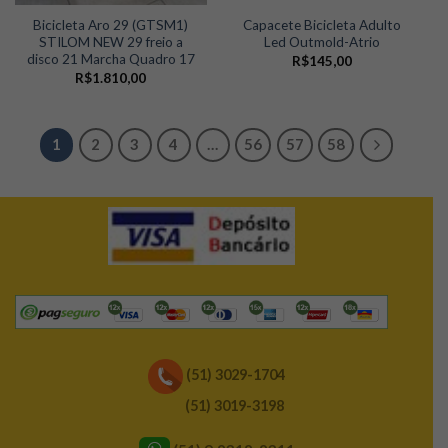
Bicicleta Aro 29 (GTSM1)
Capacete Bicicleta Adulto
STILOM NEW 29 freio a
Led Outmold-Atrio
disco 21 Marcha Quadro 17
R$
145,00
R$
1.810,00
1
2
3
4
…
56
57
58
(51) 3029-1704
(51) 3019-3198