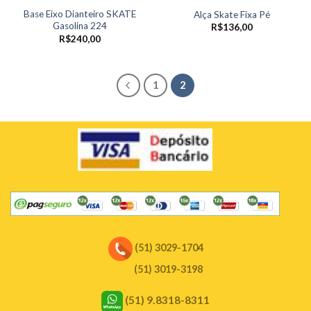
Base Eixo Dianteiro SKATE
Alça Skate Fixa Pé
Gasolina 224
R$
136,00
R$
240,00
1
2
(51) 3029-1704
(51) 3019-3198
(51) 9.8318-8311