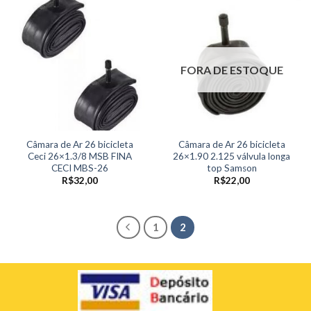
FORA DE ESTOQUE
Câmara de Ar 26 bicicleta
Câmara de Ar 26 bicicleta
Ceci 26×1.3/8 MSB FINA
26×1.90 2.125 válvula longa
CECI MBS-26
top Samson
R$
32,00
R$
22,00
1
2