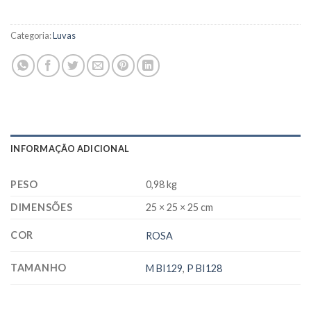
Categoria:
Luvas
INFORMAÇÃO ADICIONAL
PESO
0,98 kg
DIMENSÕES
25 × 25 × 25 cm
COR
ROSA
TAMANHO
M BI129
,
P BI128