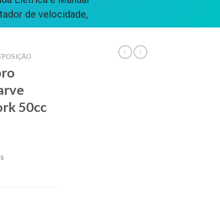
tador de velocidade,
REPOSIÇÃO
bro
arve
rk 50cc
as