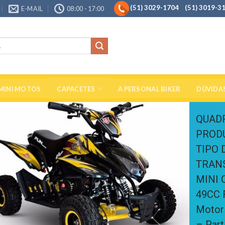
(51) 3029-1704 (51) 3019-
E-MAIL
08:00 - 17:00
MINI MOTOS
CAPACETES
A PERSONAL BIKER
DÚVIDA
QUAD
PRODU
TIPO 
TRANS
MINI 
49CC
Motor
– Part