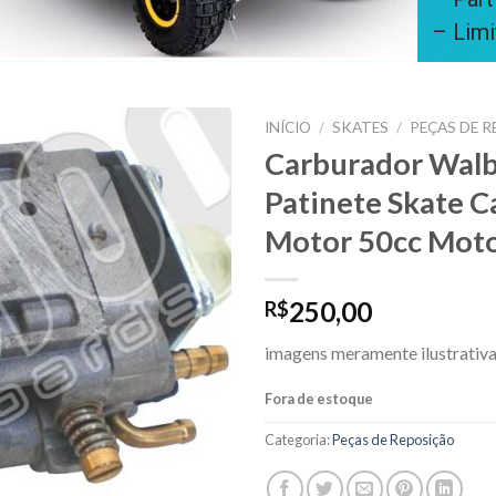
– Limi
INÍCIO
/
SKATES
/
PEÇAS DE 
Carburador Wal
Patinete Skate C
Motor 50cc Moto
250,00
R$
imagens meramente ilustrativ
Fora de estoque
Categoria:
Peças de Reposição