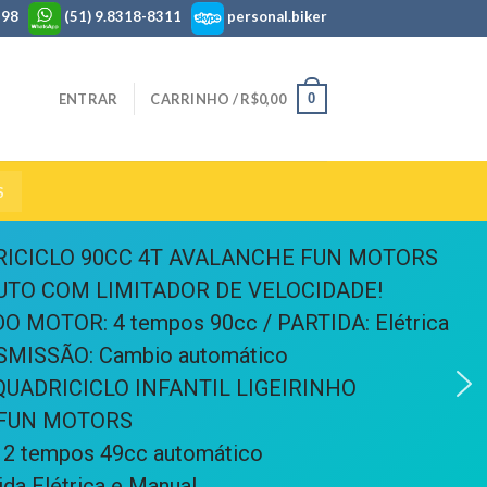
3198
(51) 9.8318-8311
personal.biker
0
ENTRAR
CARRINHO /
R$
0,00
S
RICICLO 90CC 4T AVALANCHE FUN MOTORS
TO COM LIMITADOR DE VELOCIDADE!
DO MOTOR: 4 tempos 90cc / PARTIDA: Elétrica
MISSÃO: Cambio automático
QUADRICICLO INFANTIL LIGEIRINHO
 FUN MOTORS
 2 tempos 49cc automático
ida Elétrica e Manual