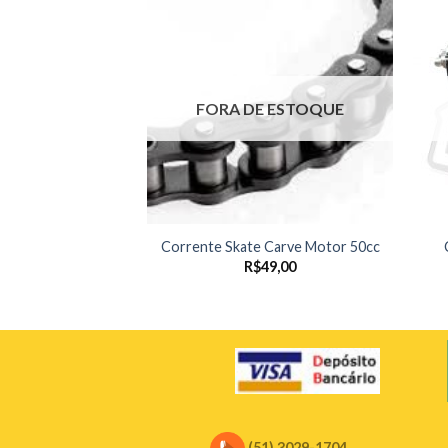
FORA DE ESTOQUE
Corrente Skate /
Corrente Skate Carve Motor 50cc
inete
R$
49,00
42,00
(51) 3029-1704