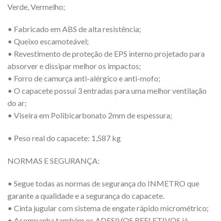
Verde, Vermelho;
• Fabricado em ABS de alta resistência;
• Queixo escamoteável;
• Revestimento de proteção de EPS interno projetado para
absorver e dissipar melhor os impactos;
• Forro de camurça anti-alérgico e anti-mofo;
• O capacete possuí 3 entradas para uma melhor ventilação
do ar;
• Viseira em Polibicarbonato 2mm de espessura;
• Peso real do capacete: 1,587 kg
NORMAS E SEGURANÇA:
• Segue todas as normas de segurança do INMETRO que
garante a qualidade e a segurança do capacete.
• Cinta jugular com sistema de engate rápido micrométrico;
• Acompanha também os ADESIVOS REFLETIVOS já